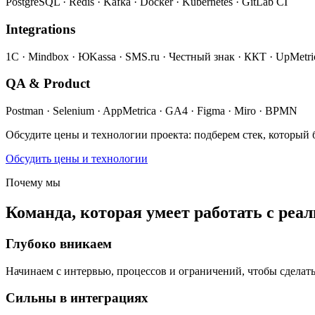
PostgreSQL · Redis · Kafka · Docker · Kubernetes · GitLab CI
Integrations
1С · Mindbox · ЮKassa · SMS.ru · Честный знак · ККТ · UpMetri
QA & Product
Postman · Selenium · AppMetrica · GA4 · Figma · Miro · BPMN
Обсудите цены и технологии проекта: подберем стек, который 
Обсудить цены и технологии
Почему мы
Команда, которая умеет работать с ре
Глубоко вникаем
Начинаем с интервью, процессов и ограничений, чтобы сделать
Сильны в интеграциях