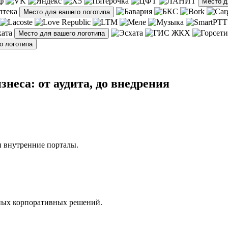
Место д
Место для вашего логотипа
Место для вашего логотипа
о логотипа
знеса: от аудита, до внедрения
и внутренние порталы.
енных корпоративных решений.