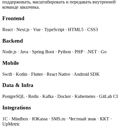
поддерживать, масштабировать и передавать внутренней
команде заказчика.
Frontend
React · Next.js · Vue · TypeScript · HTML5 · CSS3
Backend
Node.js · Java · Spring Boot · Python · PHP · .NET · Go
Mobile
Swift · Kotlin · Flutter · React Native · Android SDK
Data & Infra
PostgreSQL · Redis · Kafka · Docker · Kubernetes · GitLab CI
Integrations
1С · Mindbox · ЮKassa · SMS.ru · Честный знак · ККТ ·
UpMetric