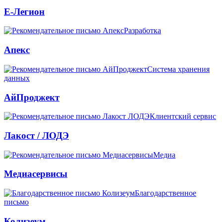
Е-Легион
Разработка
Апекс
Система хранения
данных
АйПроджект
Клиентский сервис
Лакост / ЛОДЭ
Медиа
Медиасервисы
Благодарственное
письмо
Колизеум