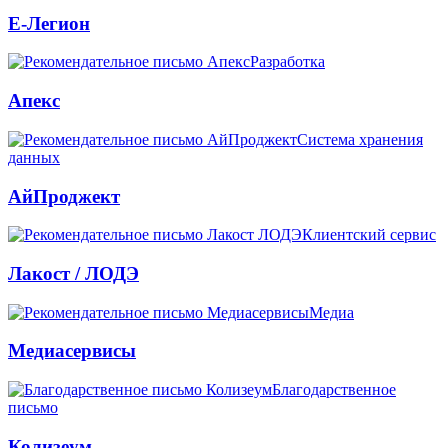
Е-Легион
Разработка
Апекс
Система хранения
данных
АйПроджект
Клиентский сервис
Лакост / ЛОДЭ
Медиа
Медиасервисы
Благодарственное
письмо
Колизеум