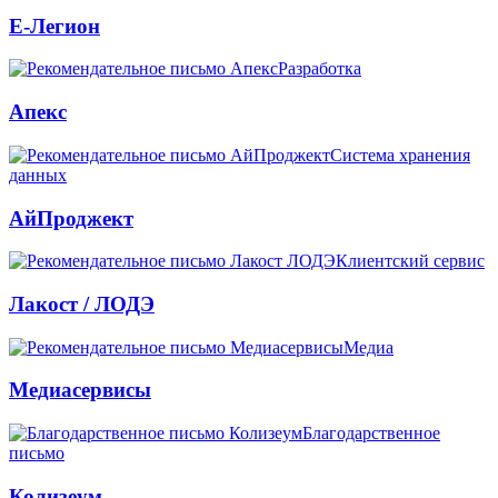
Е-Легион
Разработка
Апекс
Система хранения
данных
АйПроджект
Клиентский сервис
Лакост / ЛОДЭ
Медиа
Медиасервисы
Благодарственное
письмо
Колизеум