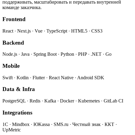
поддерживать, масштабировать и передавать внутренней
команде заказчика.
Frontend
React · Next.js · Vue · TypeScript · HTML5 · CSS3
Backend
Node.js · Java · Spring Boot · Python · PHP · .NET · Go
Mobile
Swift · Kotlin · Flutter · React Native · Android SDK
Data & Infra
PostgreSQL · Redis · Kafka · Docker · Kubernetes · GitLab CI
Integrations
1С · Mindbox · ЮKassa · SMS.ru · Честный знак · ККТ ·
UpMetric