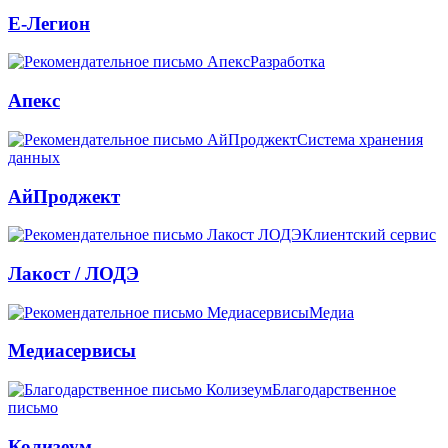
Е-Легион
Разработка
Апекс
Система хранения
данных
АйПроджект
Клиентский сервис
Лакост / ЛОДЭ
Медиа
Медиасервисы
Благодарственное
письмо
Колизеум