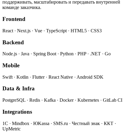
поддерживать, масштабировать и передавать внутренней
команде заказчика.
Frontend
React · Next.js · Vue · TypeScript · HTML5 · CSS3
Backend
Node.js · Java · Spring Boot · Python · PHP · .NET · Go
Mobile
Swift · Kotlin · Flutter · React Native · Android SDK
Data & Infra
PostgreSQL · Redis · Kafka · Docker · Kubernetes · GitLab CI
Integrations
1С · Mindbox · ЮKassa · SMS.ru · Честный знак · ККТ ·
UpMetric