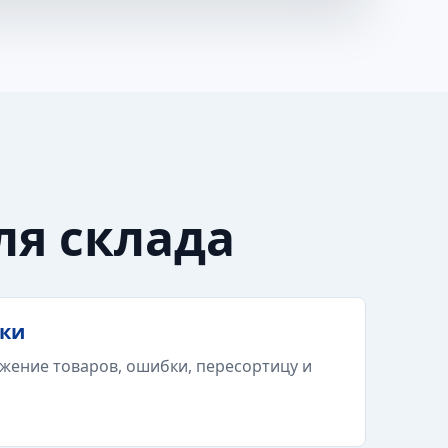
ля склада
тки
жение товаров, ошибки, пересортицу и