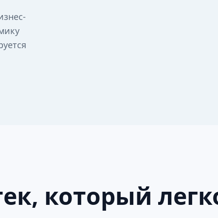
изнес-
омику
руется
ек, который легк