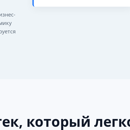
изнес-
омику
руется
ек, который легк