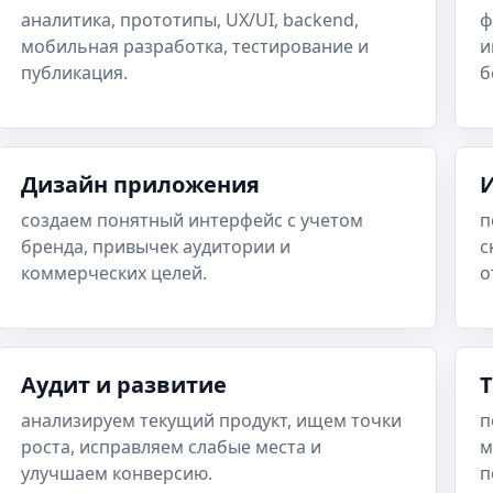
аналитика, прототипы, UX/UI, backend,
ф
мобильная разработка, тестирование и
и
публикация.
б
Дизайн приложения
создаем понятный интерфейс с учетом
п
бренда, привычек аудитории и
с
коммерческих целей.
о
Аудит и развитие
анализируем текущий продукт, ищем точки
п
роста, исправляем слабые места и
м
улучшаем конверсию.
п