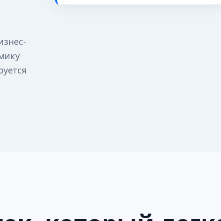
изнес-
омику
руется