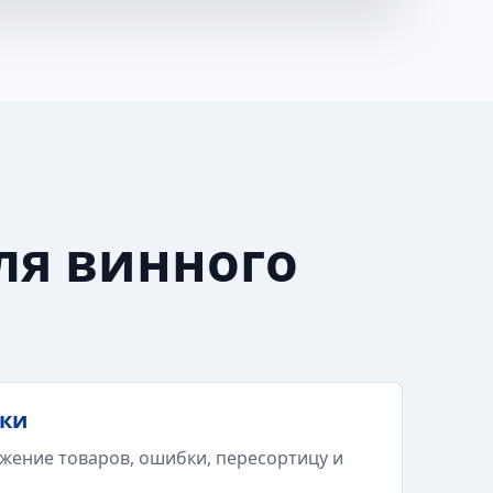
ля винного
тки
жение товаров, ошибки, пересортицу и