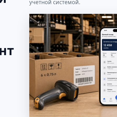
учетной системой.
в
нт