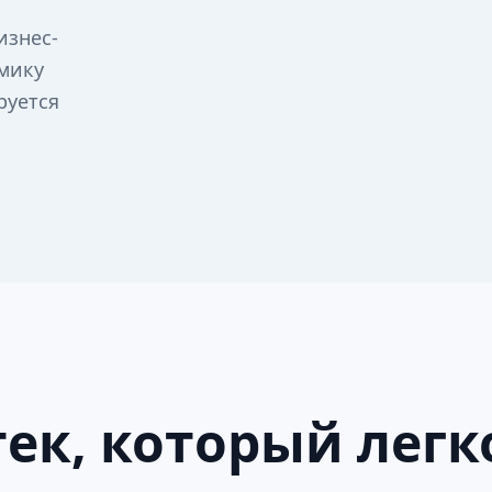
изнес-
омику
руется
ек, который легк