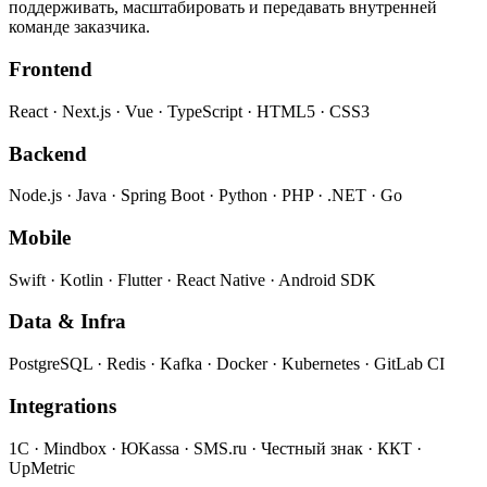
поддерживать, масштабировать и передавать внутренней
команде заказчика.
Frontend
React · Next.js · Vue · TypeScript · HTML5 · CSS3
Backend
Node.js · Java · Spring Boot · Python · PHP · .NET · Go
Mobile
Swift · Kotlin · Flutter · React Native · Android SDK
Data & Infra
PostgreSQL · Redis · Kafka · Docker · Kubernetes · GitLab CI
Integrations
1С · Mindbox · ЮKassa · SMS.ru · Честный знак · ККТ ·
UpMetric