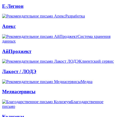
Е-Легион
Разработка
Апекс
Система хранения
данных
АйПроджект
Клиентский сервис
Лакост / ЛОДЭ
Медиа
Медиасервисы
Благодарственное
письмо
Колизеум