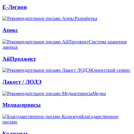
Е-Легион
Разработка
Апекс
Система хранения
данных
АйПроджект
Клиентский сервис
Лакост / ЛОДЭ
Медиа
Медиасервисы
Благодарственное
письмо
Колизеум