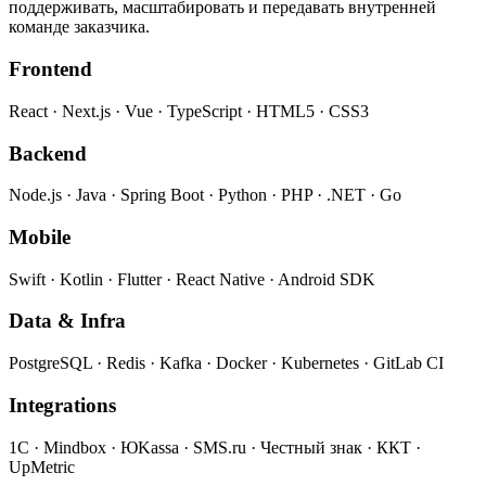
поддерживать, масштабировать и передавать внутренней
команде заказчика.
Frontend
React · Next.js · Vue · TypeScript · HTML5 · CSS3
Backend
Node.js · Java · Spring Boot · Python · PHP · .NET · Go
Mobile
Swift · Kotlin · Flutter · React Native · Android SDK
Data & Infra
PostgreSQL · Redis · Kafka · Docker · Kubernetes · GitLab CI
Integrations
1С · Mindbox · ЮKassa · SMS.ru · Честный знак · ККТ ·
UpMetric