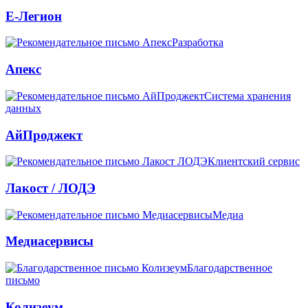
Е-Легион
Разработка
Апекс
Система хранения
данных
АйПроджект
Клиентский сервис
Лакост / ЛОДЭ
Медиа
Медиасервисы
Благодарственное
письмо
Колизеум