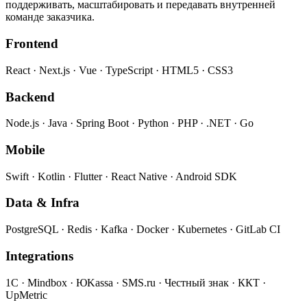
поддерживать, масштабировать и передавать внутренней
команде заказчика.
Frontend
React · Next.js · Vue · TypeScript · HTML5 · CSS3
Backend
Node.js · Java · Spring Boot · Python · PHP · .NET · Go
Mobile
Swift · Kotlin · Flutter · React Native · Android SDK
Data & Infra
PostgreSQL · Redis · Kafka · Docker · Kubernetes · GitLab CI
Integrations
1С · Mindbox · ЮKassa · SMS.ru · Честный знак · ККТ ·
UpMetric