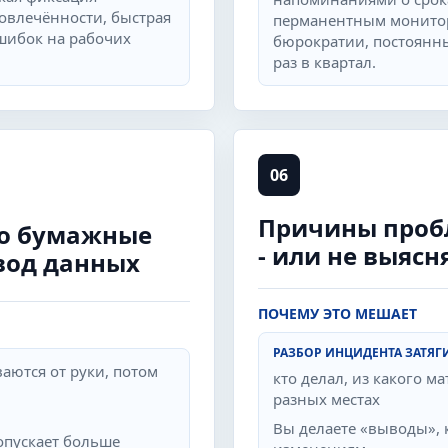
вовлечённости, быстрая
перманентным монитор
шибок на рабочих
бюрократии, постоянны
раз в квартал.
06
Причины проб
то бумажные
- или не выяс
ввод данных
ПОЧЕМУ ЭТО МЕШАЕТ
РАЗБОР ИНЦИДЕНТА ЗАТЯГ
аются от руки, потом
кто делал, из какого м
разных местах
Вы делаете «выводы», 
допускает больше