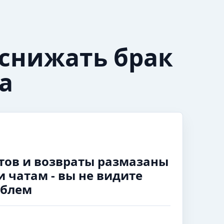
 снижать брак
а
тов и возвраты размазаны
и чатам - вы не видите
облем