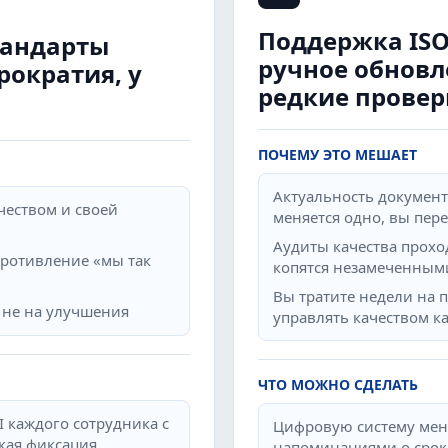
Поддержка ISO 
тандарты
ручное обновл
рократия, у
редкие провер
ПОЧЕМУ ЭТО МЕШАЕТ
Актуальность документ
чеством и своей
меняется одно, вы пер
Аудиты качества проход
противление «мы так
копятся незамеченным
Вы тратите недели на п
а не на улучшения
управлять качеством к
ЧТО МОЖНО СДЕЛАТЬ
I каждого сотрудника с
Цифровую систему мен
кая фиксация
напоминаниями о срок